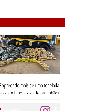
F apreende mais de uma tonelada de
ogas em fundo falso de caminhão na
-364 em Porto Velho aína e haxixe
S
le conosco