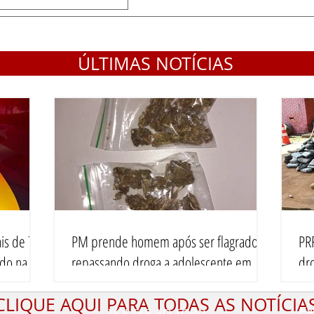
ÚLTIMAS NOTÍCIAS
is de 70
PM prende homem após ser flagrado
PR
ado na
repassando droga a adolescente em
dr
Vilhena
BR
CLIQUE AQUI PARA TODAS AS NOTÍCIA
VOLTAR AO TOPO
Fa