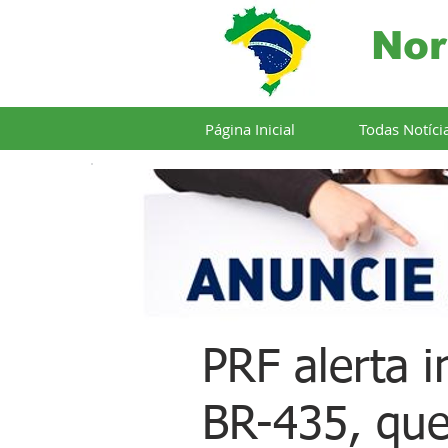
Nor
Página Inicial
Todas Notíci
PRF alerta 
BR-435, que