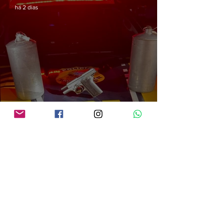
há 2 dias
PRF em Rondônia apreende mais de 70 kg de mercúrio que seria utilizado na
atividade de garimpo ilegal
há 2 dias