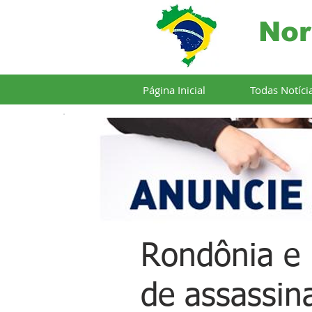
Nor
Página Inicial
Todas Notíci
Rondônia e 
de assassina