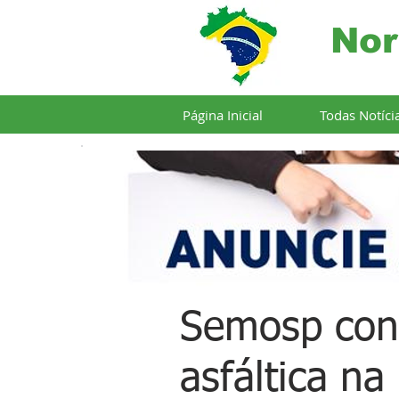
Nor
Página Inicial
Todas Notíci
Semosp con
asfáltica n