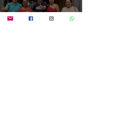
Após convenção do Avante, Laércio Torres intensifica agenda no Cone Sul e
reforça diálogo com lideranças da região
há 17 horas