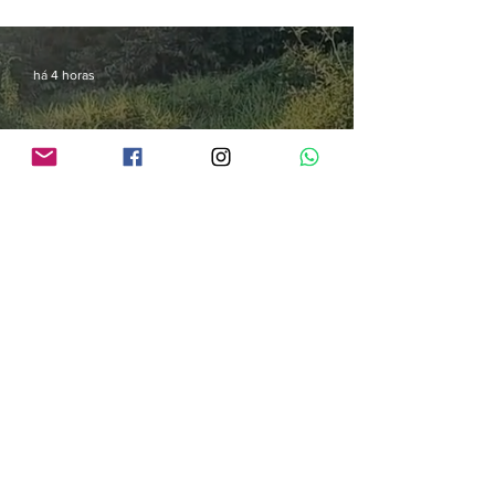
há 4 horas
Cinco pessoas morrem em colisão frontal entre carro e bitrem na BR-364, em
Porto Velho
há 19 horas