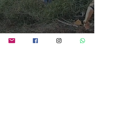
Cinco pessoas morrem em colisão frontal entre carro e bitrem na BR-364, em
Porto Velho
há 23 horas