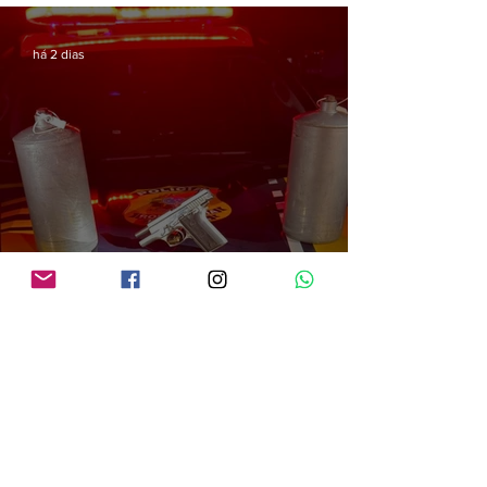
há 2 dias
PRF em Rondônia apreende mais de 70 kg de mercúrio que seria utilizado na
atividade de garimpo ilegal
há 2 dias