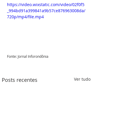
https://video.wixstatic.com/video/02f0f5
_994bd91a399841a9b57ce876963008da/
720p/mp4/file.mp4
Fonte: Jornal Inforondônia 
Posts recentes
Ver tudo