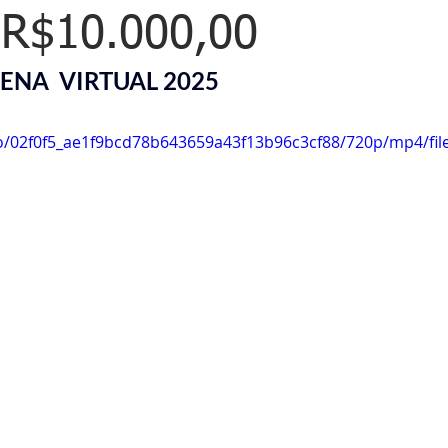
 R$10.000,00
ENA  VIRTUAL 2025
deo/02f0f5_ae1f9bcd78b643659a43f13b96c3cf88/720p/mp4/file