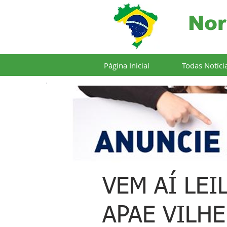
Nor
Página Inicial
Todas Notíci
VEM AÍ LEI
APAE VILH