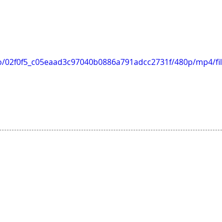
deo/02f0f5_c05eaad3c97040b0886a791adcc2731f/480p/mp4/fil