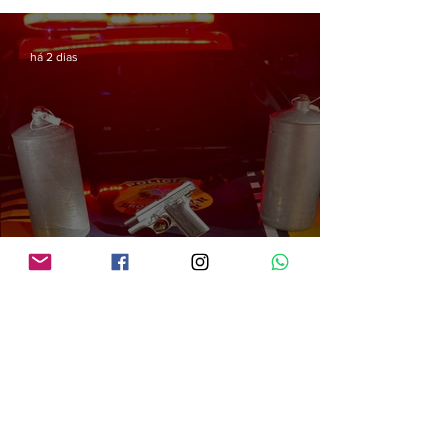
há 2 dias
PRF em Rondônia apreende mais de 70 kg de mercúrio que seria utilizado na
atividade de garimpo ilegal
há 2 dias