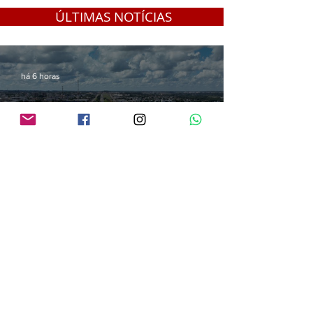
Mirim
ÚLTIMAS NOTÍCIAS
há 6 horas
Audiência pública vai apresentar projetos de modernização da BR-364 em
Vilhena