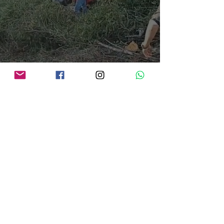
Cinco pessoas morrem em colisão frontal entre carro e bitrem na BR-364, em
Porto Velho
há 20 horas