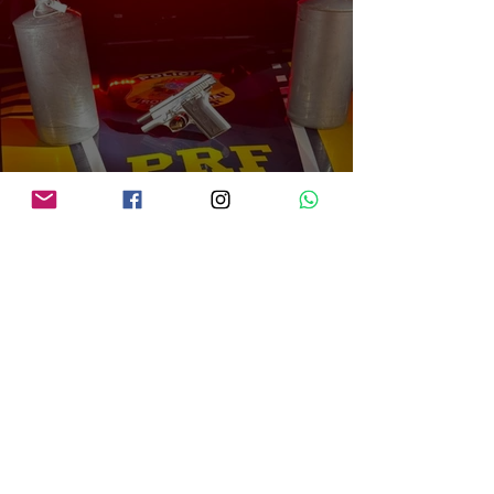
PRF em Rondônia apreende mais de 70 kg de mercúrio que seria utilizado na
atividade de garimpo ilegal
há 16 horas