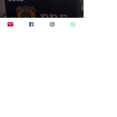
há 18 horas
PRF apreende quase 13 kg de droga em Guajará-Mirim; carga saiu da Bolívia
e seguia para Ariquemes
há 20 horas