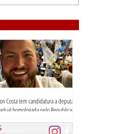
iton Costa tem candidatura a deputado
tadual homologada pelo Republicanos
S
le conosco