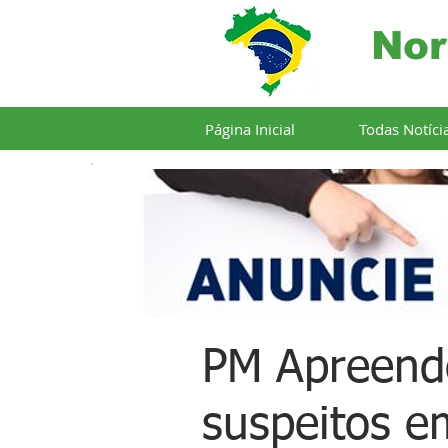
Nor
Página Inicial
Todas Notíci
PM Apreend
suspeitos e