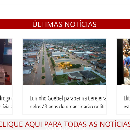
ÚLTIMAS NOTÍCIAS
droga em
Luizinho Goebel parabeniza Cerejeiras
El
lívia e
pelos 43 anos de emancipação política
es
CLIQUE AQUI PARA TODAS AS NOTÍCIA
VOLTAR AO TOPO
Fa