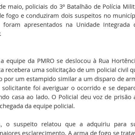
maio, policiais do 3º Batalhão de Polícia Milita
fogo e conduziram dois suspeitos no municípi
s foram apresentados na Unidade Integrada d
.
ma equipe da PMRO se deslocou à Rua Hortência
ta recebera uma solicitação de um policial civil q
o por um estampido similar a um disparo de arm
solicitante foi averiguar o ocorrido e se deparo
casa ao lado. O Policial deu voz de prisão a
 chegada da equipe policial.
, o suspeito relatou que a adquiriu para su
aiores esclarecimento. A arma de fogo se tratav