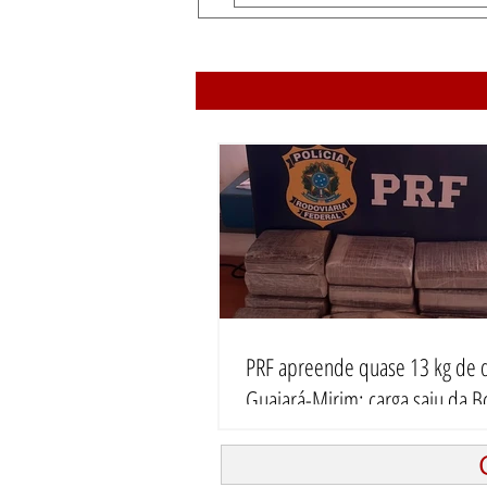
PRF apreende quase 13 kg de 
Guajará-Mirim; carga saiu da Bo
seguia para Ariquemes