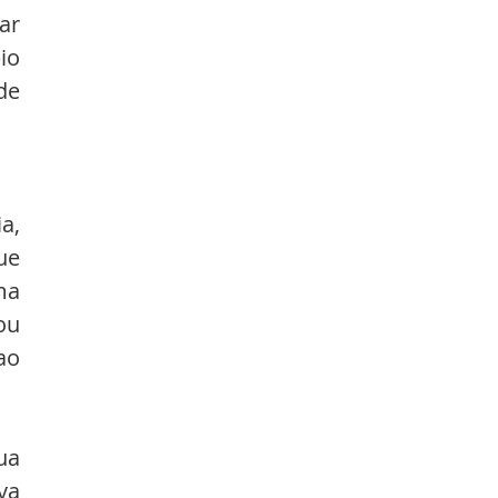
r 
o 
e 
, 
ue 
a 
u 
o 
a 
a 