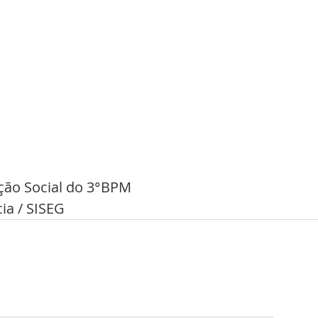
ção Social do 3°BPM
ia / SISEG